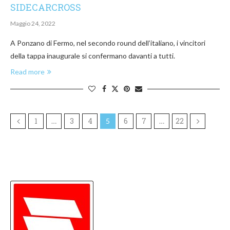
SIDECARCROSS
Maggio 24, 2022
A Ponzano di Fermo, nel secondo round dell’italiano, i vincitori
della tappa inaugurale si confermano davanti a tutti.
Read more
1
3
4
6
7
22
…
5
…