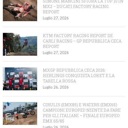
SIMONE MANCINI SFIORA LA TOP 10 IN
MX2 – DUCATI FACTORY RACING
REPORT
Luglio 27, 2026
KTM FACTORY RACING REPORT DE
CARLI RACING – GP REPUBBLICA CECA
REPORT
Luglio 27, 2026
MXGP REPUBBLICA CECA 2026:
HERLINGS CONQUISTA LOKET E LA
TABELLA ROSSA
Luglio 26, 2026
CIRULIS (EMX85) E WATERS (EMX65)
CAMPIONI EUROPEI! NIENTE DA FARE
PER GLI ITALIANI – FINALE EUROPEO
EMX 65/85
Luglio 26, 2026