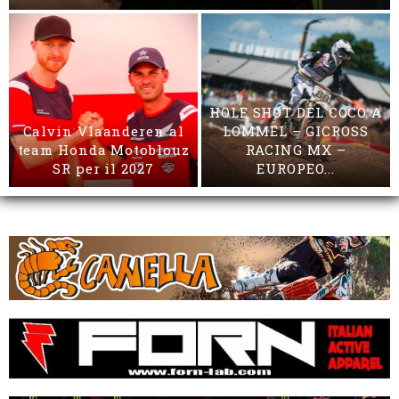
HOLE SHOT DEL COCO A
Calvin Vlaanderen al
LOMMEL – GICROSS
team Honda Motoblouz
RACING MX –
SR per il 2027
EUROPEO...