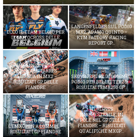
LANGENFELDER SUL PODIO
ECCO IL TEAM BELGIO PER
MX2, ADAMO QUINTO –
IL MOTOCROSS DELLE
KTM FACTORY RACING
NAZIONI 2026
REPORT GP...
HERLINGS, FUGA
MONDIALE! FARRES
ALLUNGA IN MX2 –
SKOVBJERG RE DI LOMMEL,
RISULTATI GP DELLE
PODIO PER BELLEI TERZO! –
FIANDRE
RISULTATI EMX250 GP...
HERLINGS
INARRESTABILE, IN
POLE NEL GP DELLE
HAAVISTO DOMINA
FIANDRE – RISULTATI
L’EMXOPEN A LOMMEL –
QUALIFICHE MXGP...
RISULTATI GP FIANDRE