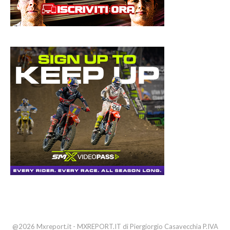
@2026 Mxreport.it - MXREPORT.IT di Piergiorgio Casavecchia P.IVA