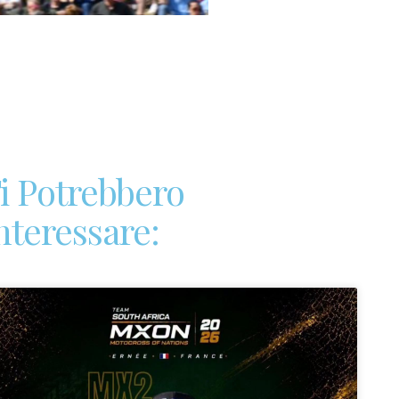
i Potrebbero
nteressare: