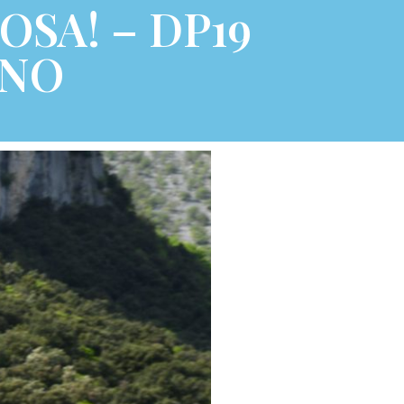
SA! – DP19
INO