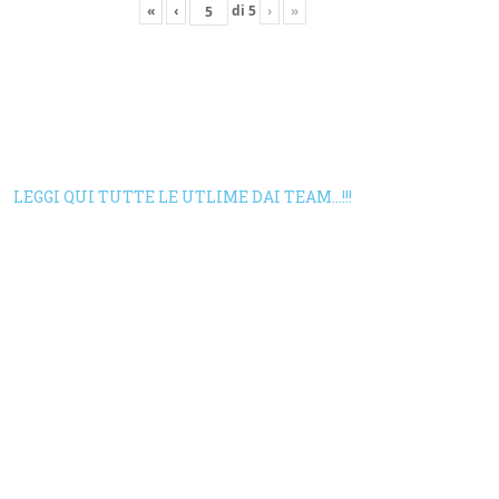
«
‹
di
5
›
»
LEGGI QUI TUTTE LE UTLIME DAI TEAM…!!!