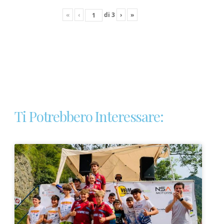
«
‹
di
3
›
»
Ti Potrebbero Interessare: