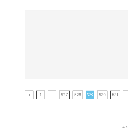
1
527
528
530
531
…
529
@20