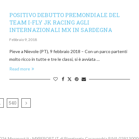
POSITIVO DEBUTTO PREMONDIALE DEL
TEAM I-FLY JK RACING AGLI
INTERNAZIONALI MX IN SARDEGNA
Febbraio 9, 2018
Pieve a Nievole (PT), 9 febbraio 2018 – Con un parco partenti
molto ricco in tutte e tre le classi, si è avviata …
Read more
540
…
26 Mxreport.it - MXREPORT.IT di Piergiorgio Casavecchia P.IVA 0291300