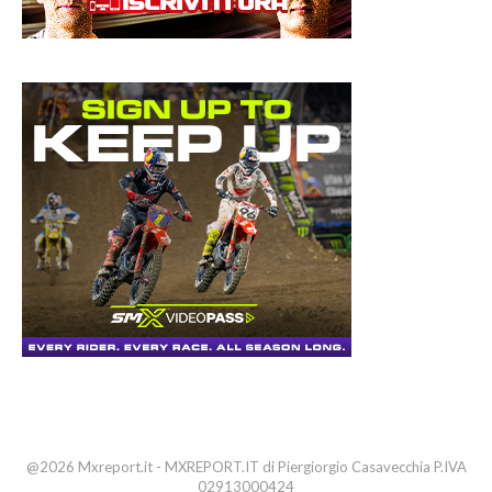
@2026 Mxreport.it - MXREPORT.IT di Piergiorgio Casavecchia P.IVA
02913000424