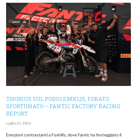
THORIUS SUL PODIO EMX125, FORATO
SFORTUNATO – FANTIC FACTORY RACING
REPORT
Luglio 21, 2026
Emozioni contrastanti a Foxhills, dove Fantic ha festeggiato il