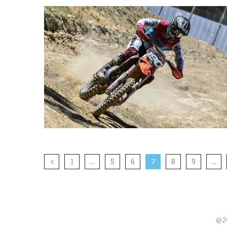
1
5
6
8
9
…
7
…
@20