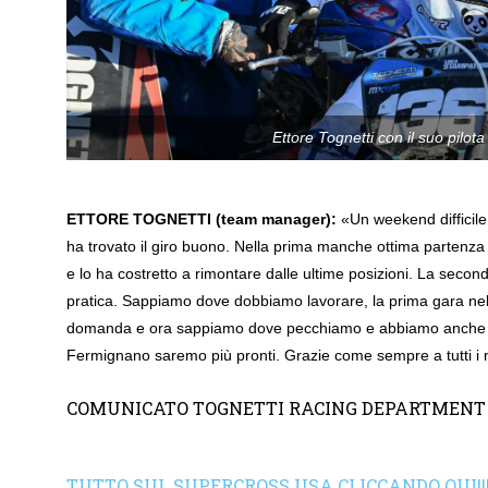
Ettore Tognetti con il suo pilo
ETTORE TOGNETTI (team manager):
«Un weekend difficile 
ha trovato il giro buono. Nella prima manche ottima partenza 
e lo ha costretto a rimontare dalle ultime posizioni. La secon
pratica. Sappiamo dove dobbiamo lavorare, la prima gara nel
domanda e ora sappiamo dove pecchiamo e abbiamo anche visto 
Fermignano saremo più pronti. Grazie come sempre a tutti i 
COMUNICATO TOGNETTI RACING DEPARTMENT
TUTTO SUL SUPERCROSS USA CLICCANDO QUI!!