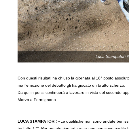
Luca Stampatori 
Con questi risultati ha chiuso la giornata al 18° posto assolut
ma l’emozione del debutto gli ha giocato un brutto scherzo.
Da qui in poi si continuerà a lavorare in vista del secondo ap
Marzo a Fermignano.
LUCA STAMPATORI:
«Le qualifiche non sono andate benissim
ho fatto 17°. Per quanto riguarda gara uno non sono partito