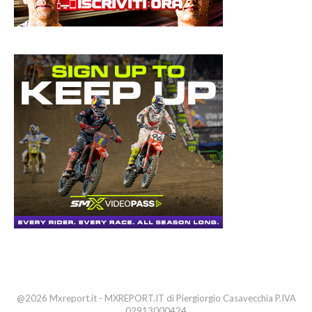
@2026 Mxreport.it - MXREPORT.IT di Piergiorgio Casavecchia P.IVA
02913000424