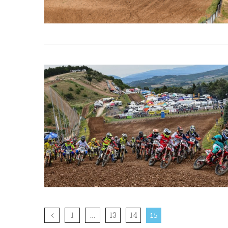
1
13
14
…
15