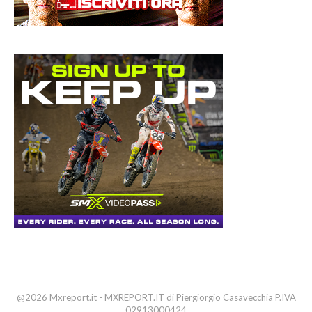
@2026 Mxreport.it - MXREPORT.IT di Piergiorgio Casavecchia P.IVA
02913000424