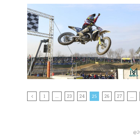
1
23
24
26
27
…
25
…
@20