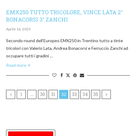
EMX250 TUTTO TRICOLORE, VINCE LATA 2°
BONACORSI 3° ZANCHI
Aprile 16, 2023
Secondo round dell’Europeo EMX250 in Trentino tutto a tinte
tricolori con Valerio Lata, Andrea Bonacorsi e Ferruccio Zanchi ad
occupare tutti i gradini …
Read more
1
30
31
33
34
35
…
32