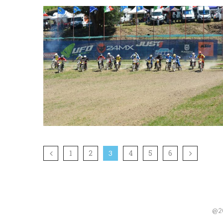
1
2
4
5
6
3
@20