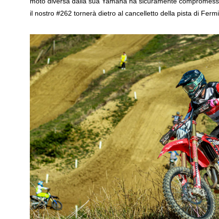
moto diversa dalla sua Yamaha ha sicuramente compromesso in
il nostro #262 tornerà dietro al cancelletto della pista di Fer