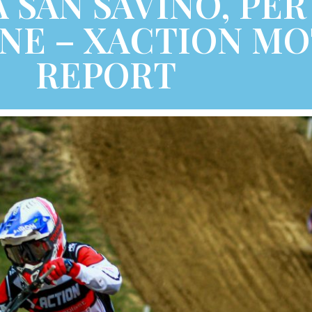
 SAN SAVINO, PER
NE – XACTION M
REPORT