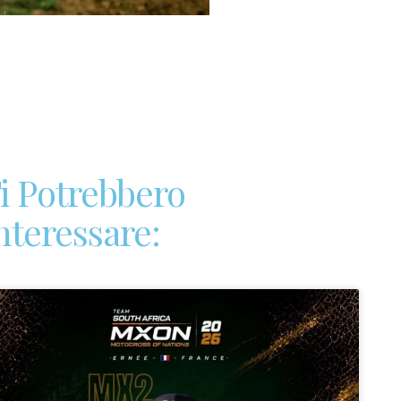
i Potrebbero
nteressare: