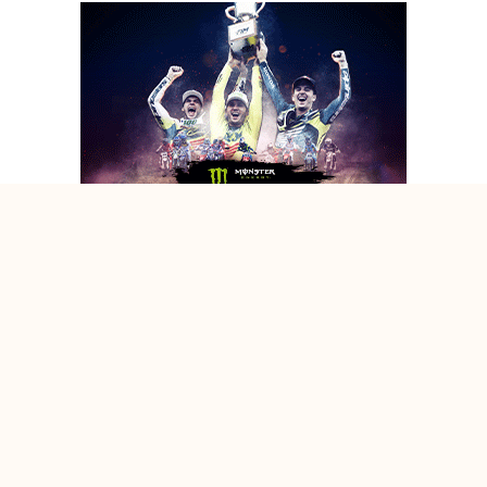
REGIONALE FMI CHIEVE: TEAM CELLO 555 TRA I PROTAGONISTI
CON CONTESSI E TONONI
REGIONALE FMI CHIEVE: TEAM CELLO 555 TRA I PROTAGONISTI
CON CONTESSI E TONONI
REGIONALE FMI CHIEVE: TEAM CELLO 555 TRA I PROTAGONISTI
CON CONTESSI E TONONI
@2026 Mxreport.it - MXREPORT.IT di Piergiorgio Casavecchia P.IVA
02913000424