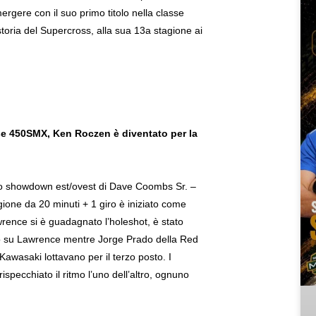
rgere con il suo primo titolo nella classe
storia del Supercross, alla sua 13a stagione ai
sse 450SMX, Ken Roczen è diventato per la
ello showdown est/ovest di Dave Coombs Sr. –
agione da 20 minuti + 1 giro è iniziato come
rence si è guadagnato l’holeshot, è stato
o su Lawrence mentre Jorge Prado della Red
wasaki lottavano per il terzo posto. I
specchiato il ritmo l’uno dell’altro, ognuno