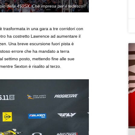
itolo della 450SX. Che impresa per il tedesco!!
 è trasformata in una gara a tre corridori con
ietro ha costretto Lawrence ad aumentare il
zen. Una breve escursione fuori pista è
stoso errore che ha mandato a terra
al settimo posto, mettendo fine alle sue
mentre Sexton è risalito al terzo.