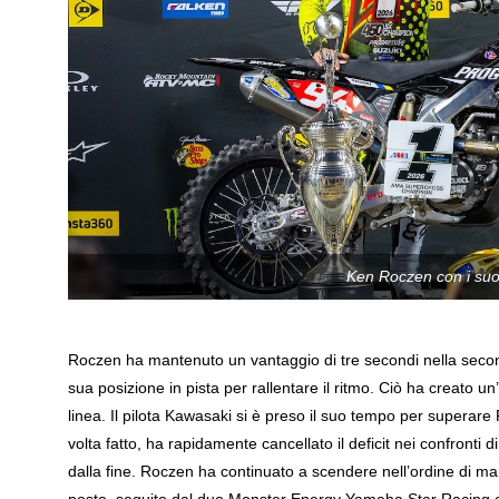
Ken Roczen con i suo
Roczen ha mantenuto un vantaggio di tre secondi nella secon
sua posizione in pista per rallentare il ritmo. Ciò ha creato u
linea. Il pilota Kawasaki si è preso il suo tempo per superar
volta fatto, ha rapidamente cancellato il deficit nei confronti 
dalla fine. Roczen ha continuato a scendere nell’ordine di m
posto, seguito dal duo Monster Energy Yamaha Star Racing 