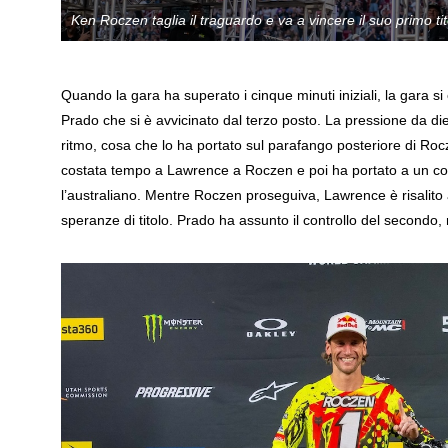
Ken Roczen taglia il traguardo e va a vincere il suo primo t
Quando la gara ha superato i cinque minuti iniziali, la gara si
Prado che si è avvicinato dal terzo posto. La pressione da d
ritmo, cosa che lo ha portato sul parafango posteriore di Roc
costata tempo a Lawrence a Roczen e poi ha portato a un co
l’australiano. Mentre Roczen proseguiva, Lawrence è risalito 
speranze di titolo. Prado ha assunto il controllo del secondo, 