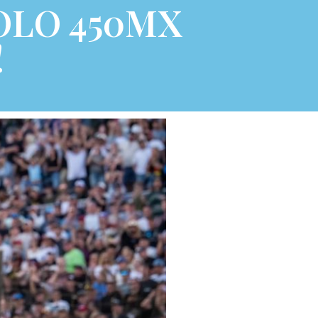
OLO 450MX
!