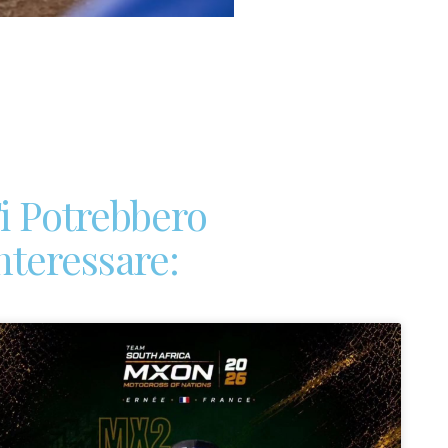
i Potrebbero
nteressare: