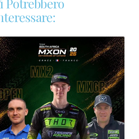
i Potrebbero
nteressare: