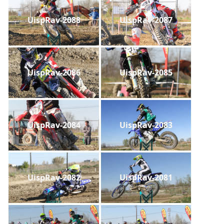
UispRav-2088
UispRav-2087
UispRav-2086
UispRav-2085
UispRav-2084
UispRav-2083
UispRav-2082
UispRav-2081