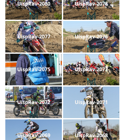
UispRav-2080
UispRav-2078
UispRav-2077
UispRav-2076
UispRav-2075
UispRav-2073
UispRav-2072
UispRav-2071
UispRav-2069
UispRav-2068