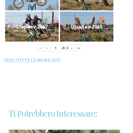
UispRav-2067
UispRav-2065
«
‹
di
3
›
»
VEDI TUTTE LE NEWS QUI!
Ti Potrebbero Interessare: