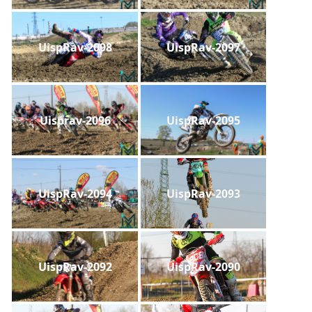
UispRav-2098
UispRav-2097
Uisprav-2096
UispRav-2095
UispRav-2094
UispRav-2093
UispRav-2092
UispRav-2090