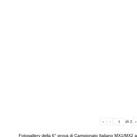
«
‹
di
2
›
Fotogallery della 6° prova di Campionato Italiano MX1/MX2