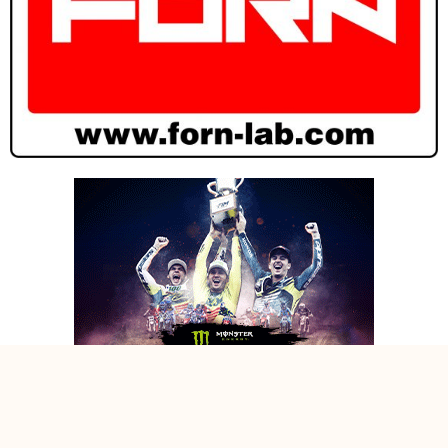
FOTOGALLERY: CAMP. ITALIANO E-BIKE CROSS 1° PROVA CARPI
20 GIU 2020