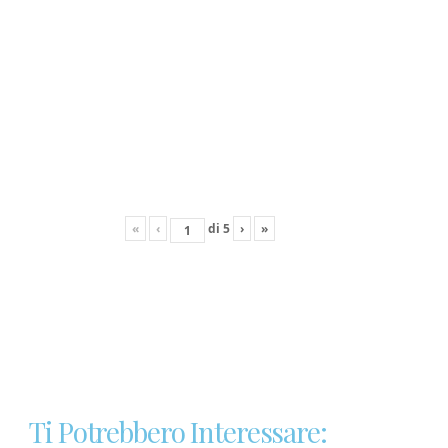
«
‹
di
5
›
»
Ti Potrebbero Interessare: