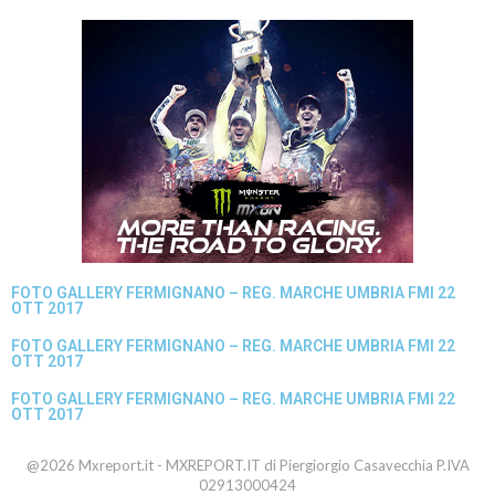
FOTO GALLERY FERMIGNANO – REG. MARCHE UMBRIA FMI 22
OTT 2017
FOTO GALLERY FERMIGNANO – REG. MARCHE UMBRIA FMI 22
OTT 2017
FOTO GALLERY FERMIGNANO – REG. MARCHE UMBRIA FMI 22
OTT 2017
@2026 Mxreport.it - MXREPORT.IT di Piergiorgio Casavecchia P.IVA
02913000424