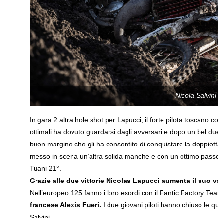
Nicola Salvini
In gara 2 altra hole shot per Lapucci, il forte pilota toscano 
ottimali ha dovuto guardarsi dagli avversari e dopo un bel d
buon margine che gli ha consentito di conquistare la doppietta
messo in scena un’altra solida manche e con un ottimo passo g
Tuani 21°.
Grazie alle due vittorie Nicolas Lapucci aumenta il suo v
Nell’europeo 125 fanno i loro esordi con il Fantic Factory T
francese Alexis Fueri.
I due giovani piloti hanno chiuso le qu
Salvini.