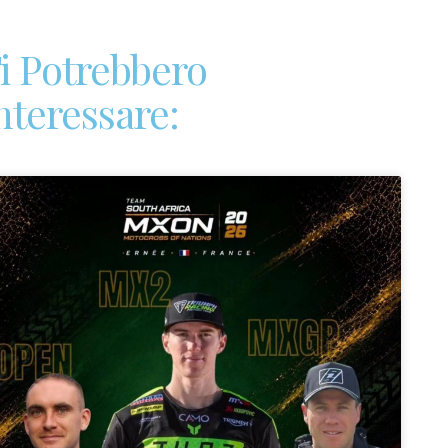
i Potrebbero
nteressare: