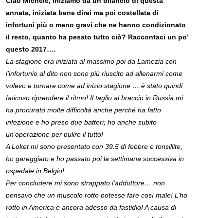
Ciao Michele, iniziamo da un bilancio di questa
annata, iniziata bene direi ma poi costellata di
infortuni più o meno gravi che ne hanno condizionato
il resto, quanto ha pesato tutto ciò? Raccontaci un po’
questo 2017….
La stagione era iniziata al massimo poi da Lamezia con
l’infortunio al dito non sono più riuscito ad allenarmi come
volevo e tornare come ad inizio stagione … è stato quindi
faticoso riprendere il ritmo! Il taglio al braccio in Russia mi
ha procurato molte difficoltà anche perché ha fatto
infezione e ho preso due batteri; ho anche subito
un’operazione per pulire il tutto!
A Loket mi sono presentato con 39.5 di febbre e tonsillite,
ho gareggiato e ho passato poi la settimana successiva in
ospedale in Belgio!
Per concludere mi sono strappato l’adduttore… non
pensavo che un muscolo rotto potesse fare così male! L’ho
rotto in America e ancora adesso da fastidio! A causa di