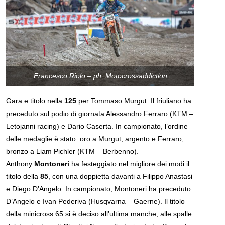
Francesco Riolo – ph. Motocrossaddiction
Gara e titolo nella
125
per Tommaso Murgut. Il friuliano ha
preceduto sul podio di giornata Alessandro Ferraro (KTM –
Letojanni racing) e Dario Caserta. In campionato, l’ordine
delle medaglie è stato: oro a Murgut, argento e Ferraro,
bronzo a Liam Pichler (KTM – Berbenno).
Anthony
Montoneri
ha festeggiato nel migliore dei modi il
titolo della
85
, con una doppietta davanti a Filippo Anastasi
e Diego D’Angelo. In campionato, Montoneri ha preceduto
D’Angelo e Ivan Pederiva (Husqvarna – Gaerne). Il titolo
della minicross 65 si è deciso all’ultima manche, alle spalle