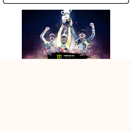
DEL COCO E PULVIRENTI CAMPIONI DEL SUPERMARECROSS
AICHEM
DEL COCO E PULVIRENTI CAMPIONI DEL SUPERMARECROSS
AICHEM
DEL COCO E PULVIRENTI CAMPIONI DEL SUPERMARECROSS
AICHEM
@2026 Mxreport.it - MXREPORT.IT di Piergiorgio Casavecchia P.IVA