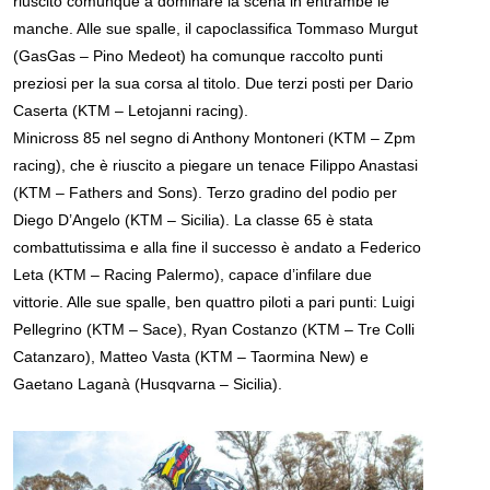
riuscito comunque a dominare la scena in entrambe le
manche. Alle sue spalle, il capoclassifica Tommaso Murgut
(GasGas – Pino Medeot) ha comunque raccolto punti
preziosi per la sua corsa al titolo. Due terzi posti per Dario
Caserta (KTM – Letojanni racing).
Minicross 85 nel segno di Anthony Montoneri (KTM – Zpm
racing), che è riuscito a piegare un tenace Filippo Anastasi
(KTM – Fathers and Sons). Terzo gradino del podio per
Diego D’Angelo (KTM – Sicilia). La classe 65 è stata
combattutissima e alla fine il successo è andato a Federico
Leta (KTM – Racing Palermo), capace d’infilare due
vittorie. Alle sue spalle, ben quattro piloti a pari punti: Luigi
Pellegrino (KTM – Sace), Ryan Costanzo (KTM – Tre Colli
Catanzaro), Matteo Vasta (KTM – Taormina New) e
Gaetano Laganà (Husqvarna – Sicilia).