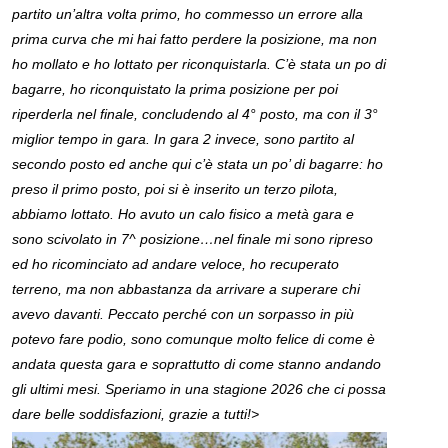
partito un’altra volta primo, ho commesso un errore alla
prima curva che mi hai fatto perdere la posizione, ma non
ho mollato e ho lottato per riconquistarla. C’è stata un po di
bagarre, ho riconquistato la prima posizione per poi
riperderla nel finale, concludendo al 4° posto, ma con il 3°
miglior tempo in gara. In gara 2 invece, sono partito al
secondo posto ed anche qui c’è stata un po’ di bagarre: ho
preso il primo posto, poi si è inserito un terzo pilota,
abbiamo lottato. Ho avuto un calo fisico a metà gara e
sono scivolato in 7^ posizione…nel finale mi sono ripreso
ed ho ricominciato ad andare veloce, ho recuperato
terreno, ma non abbastanza da arrivare a superare chi
avevo davanti. Peccato perché con un sorpasso in più
potevo fare podio, sono comunque molto felice di come è
andata questa gara e soprattutto di come stanno andando
gli ultimi mesi. Speriamo in una stagione 2026 che ci possa
dare belle soddisfazioni, grazie a tutti!>