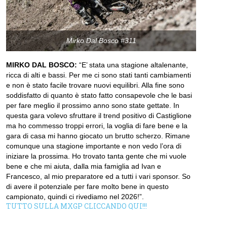
Mirko Dal Bosco #311
MIRKO DAL BOSCO:
“E’ stata una stagione altalenante,
ricca di alti e bassi. Per me ci sono stati tanti cambiamenti
e non è stato facile trovare nuovi equilibri. Alla fine sono
soddisfatto di quanto è stato fatto consapevole che le basi
per fare meglio il prossimo anno sono state gettate. In
questa gara volevo sfruttare il trend positivo di Castiglione
ma ho commesso troppi errori, la voglia di fare bene e la
gara di casa mi hanno giocato un brutto scherzo. Rimane
comunque una stagione importante e non vedo l’ora di
iniziare la prossima. Ho trovato tanta gente che mi vuole
bene e che mi aiuta, dalla mia famiglia ad Ivan e
Francesco, al mio preparatore ed a tutti i vari sponsor. So
di avere il potenziale per fare molto bene in questo
campionato, quindi ci rivediamo nel 2026!”.
TUTTO SULLA MXGP CLICCANDO QUI!!!