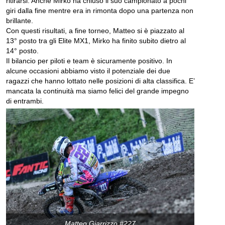
ritirarsi. Anche Mirko ha chiuso il suo campionato a pochi
giri dalla fine mentre era in rimonta dopo una partenza non
brillante.
Con questi risultati, a fine torneo, Matteo si è piazzato al
13° posto tra gli Elite MX1, Mirko ha finito subito dietro al
14° posto.
Il bilancio per piloti e team è sicuramente positivo. In
alcune occasioni abbiamo visto il potenziale dei due
ragazzi che hanno lottato nelle posizioni di alta classifica. E’
mancata la continuità ma siamo felici del grande impegno
di entrambi.
Matteo Giarrizzo #227