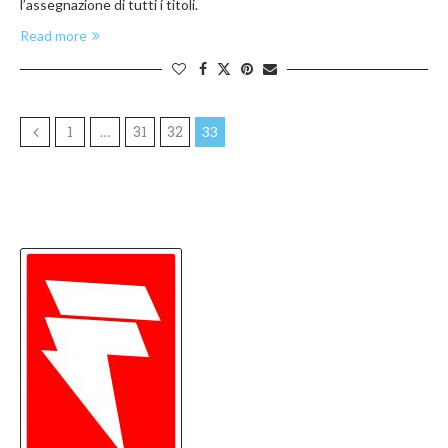
l’assegnazione di tutti i titoli.
Read more
1
31
32
…
33