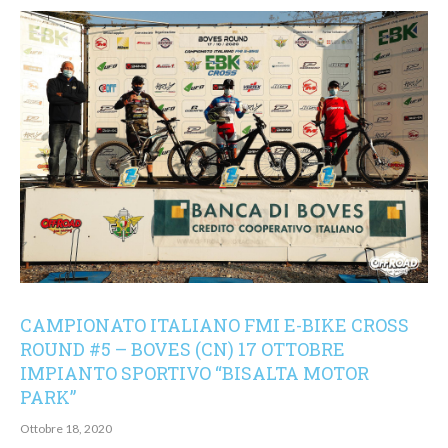
CAMPIONATO ITALIANO FMI E-BIKE CROSS
ROUND #5 – BOVES (CN) 17 OTTOBRE
IMPIANTO SPORTIVO “BISALTA MOTOR
PARK”
Ottobre 18, 2020