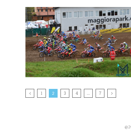
1
3
4
7
2
…
@20