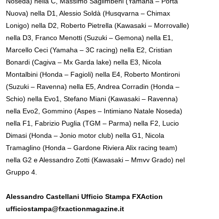
Noseda) nella C, Massimo Saglimbeni (Yamaha – Porta
Nuova) nella D1, Alessio Soldà (Husqvarna – Chimax
Lonigo) nella D2, Roberto Pietrella (Kawasaki – Morrovalle)
nella D3, Franco Menotti (Suzuki – Gemona) nella E1,
Marcello Ceci (Yamaha – 3C racing) nella E2, Cristian
Bonardi (Cagiva – Mx Garda lake) nella E3, Nicola
Montalbini (Honda – Fagioli) nella E4, Roberto Montironi
(Suzuki – Ravenna) nella E5, Andrea Corradin (Honda –
Schio) nella Evo1, Stefano Miani (Kawasaki – Ravenna)
nella Evo2, Gommino (Aspes – Intimiano Natale Noseda)
nella F1, Fabrizio Puglia (TGM – Parma) nella F2, Lucio
Dimasi (Honda – Jonio motor club) nella G1, Nicola
Tramaglino (Honda – Gardone Riviera Alix racing team)
nella G2 e Alessandro Zotti (Kawasaki – Mmvv Grado) nel
Gruppo 4.
Alessandro Castellani Ufficio Stampa FXAction
ufficiostampa@fxactionmagazine.it