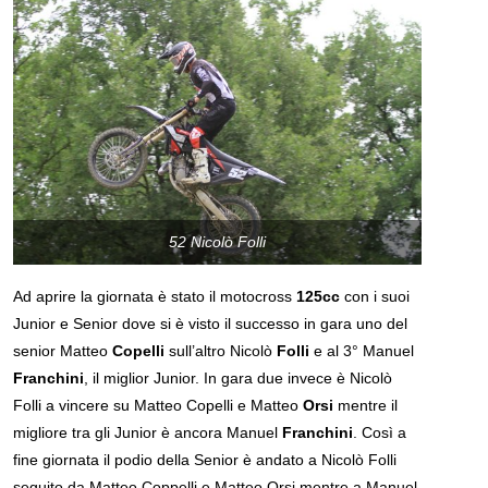
52 Nicolò Folli
Ad aprire la giornata è stato il motocross
125cc
con i suoi
Junior e Senior dove si è visto il successo in gara uno del
senior Matteo
Copelli
sull’altro Nicolò
Folli
e al 3° Manuel
Franchini
, il miglior Junior. In gara due invece è Nicolò
Folli a vincere su Matteo Copelli e Matteo
Orsi
mentre il
migliore tra gli Junior è ancora Manuel
Franchini
. Così a
fine giornata il podio della Senior è andato a Nicolò Folli
seguito da Matteo Coppelli e Matteo Orsi mentre a Manuel