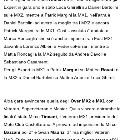
Expert in gara uno è stato Luca Ghirelli su Daniel Bartolini
sulle MX2, mentre a Patrik Margini la MX1. Nell’altra è
Daniel Bartolini ad avere la meglio tra i MX2 e ancora
Patrick Margini tra le MX1. Così l’assoluta è andata a
Marco Roncaglia che si è anche imposto tra i Fast MX1
davanti a Lorenzo Albieri e FedericoFerrari, mentre a
Mattia Roncaglia la MX2 seguito da Andrea Davoli e
Sebastiano Casamenti.
Per gli Expert la MX1 a Patrik
Margini
su Matteo
Rovati
e
la MX2 a Daniel Bartolini su Matteo Artoni e Luca Ghirelli.
Altra gara avvincente quella degli
Over MX2 e MX1
con
Veteran, Superveteran e Master. Qui a vincere entrambe le
finali è stato Mirco
Tincani
, il Veteran MX1 presidente del
Moto Club Castellarano. A provare ad impensierirlo Mirco
Bazzani
poi 2° e Swan
Maurizi
3° ma miglior Veteran