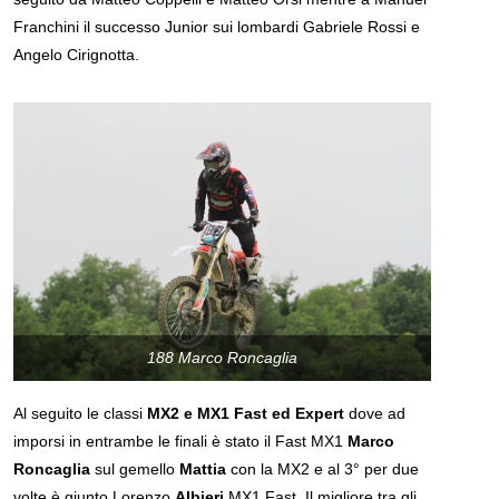
Franchini il successo Junior sui lombardi Gabriele Rossi e
Angelo Cirignotta.
188 Marco Roncaglia
Al seguito le classi
MX2 e MX1 Fast ed Expert
dove ad
imporsi in entrambe le finali è stato il Fast MX1
Marco
Roncaglia
sul gemello
Mattia
con la MX2 e al 3° per due
volte è giunto Lorenzo
Albieri
MX1 Fast. Il migliore tra gli