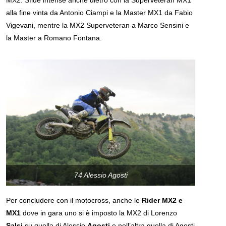
MX2. Sfide intense anche dietro con la Superveteran MX1
alla fine vinta da Antonio Ciampi e la Master MX1 da Fabio
Vigevani, mentre la MX2 Superveteran a Marco Sensini e
la Master a Romano Fontana.
74 Alessio Agosti
Per concludere con il motocross, anche le
Rider MX2 e
MX1
dove in gara uno si è imposto la MX2 di Lorenzo
Salsi
su quella di Alessio
Agosti
e nell’altra quella di Agosti