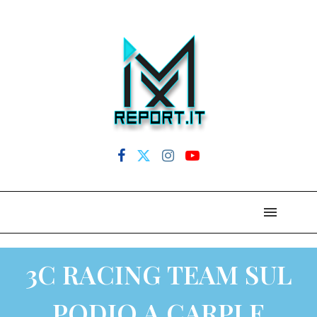
3C RACING TEAM SUL
PODIO A CARPI E